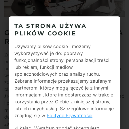
TA STRONA UŻYWA
GDZIE POSZUKIWAĆ BIURA
PLIKÓW COOKIE
RACHUNKOWEGO?
Używamy plików cookie i możemy
wykorzystywać je do: poprawy
Znalezienie odpowiedniego
biura księgowego
nie
funkcjonalności strony, personalizacji treści
powinno być trudne, gdyż współcześnie wiele
lub reklam, funkcji mediów
podmiotów świadczy tego typu usługi. Bardzo często
społecznościowych oraz analizy ruchu.
wybranie najlepszej dla siebie oferty, opiera się na
Zebrane informacje przekazujemy zaufanym
zdobyciu odpowiednich informacji wśród rodziny czy
partnerom, którzy mogą łączyć je z innymi
bliskich znajomych. Opinie, funkcjonujące w
informacjami, które im dostarczasz w trakcie
środowisku, pozwalają biurom rachunkowym zyskiwać
korzystania przez Ciebie z niniejszej strony,
i poszerzać grono klientów. Jeśli nie mamy jednak
lub ich innych usług. Szczegółowe informacje
możliwości pozyskania wskazówek u bliższych czy
znajdują się w
Polityce Prywatności
.
dalszych znajomych, warto sprawdzić również opinie,
zamieszczane na różnego rodzaju portalach
Klikając "Wyrażam zgodę" akceptujesz