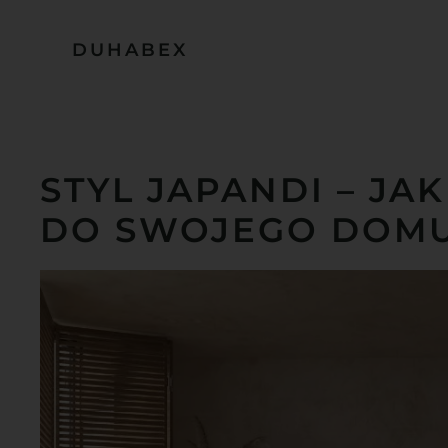
DUHABEX
Przejdź do treści głównej
STYL JAPANDI – J
DO SWOJEGO DOM