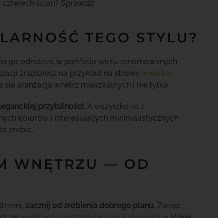
 czterech ścian? Sprawdź!
LARNOŚĆ TEGO STYLU?
ożna go odnaleźć w portfolio wielu renomowanych
izacji znajdziesz na przykład na stronie
www.ka-
e się aranżacją wnętrz mieszkalnych i nie tylko.
leganckiej przytulności.
A wszystko to z
ych kolorów i interesujących minimalistycznych
o zrobić.
IM WNĘTRZU — OD
trzeni,
zacznij od zrobienia
dobrego planu.
Zwróć
z, np.
Architekt wnętrz Katarzyna Sakowska
, o której