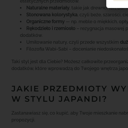
estetycznych przedmiotów.
Naturalne materiały
, takie jak drewno, len, ba
Stonowana kolorystyka
, czyli beże, szarości, c
Organiczne formy
— np. meble o miękkich, opł
Rękodzieło i rzemiosło
– rezygnacja masowej pr
dodatków.
Umiłowanie natury, czyli przede wszystkim
duż
Filozofia Wabi-Sabi – docenianie niedoskonałośc
Taki styl jest dla Ciebie? Możesz całkowite przeorgan
dodatków, które wprowadzą do Twojego wnętrza japo
JAKIE PRZEDMIOTY WY
W STYLU JAPANDI?
Zastanawiasz się, co kupić, aby Twoje mieszkanie n
propozycji.