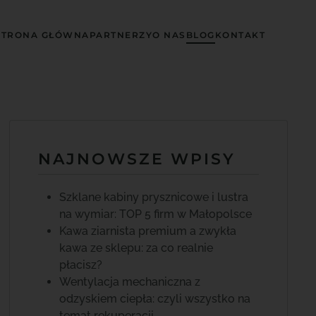
STRONA GŁÓWNA
PARTNERZY
O NAS
BLOG
KONTAKT
NAJNOWSZE WPISY
Szklane kabiny prysznicowe i lustra
na wymiar: TOP 5 firm w Małopolsce
Kawa ziarnista premium a zwykła
kawa ze sklepu: za co realnie
płacisz?
Wentylacja mechaniczna z
odzyskiem ciepła: czyli wszystko na
temat rekuperacji