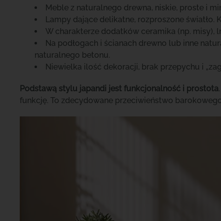
Meble z naturalnego drewna, niskie, proste i m
Lampy dające delikatne, rozproszone światło. Kl
W charakterze dodatków ceramika (np. misy), lni
Na podłogach i ścianach drewno lub inne natu
naturalnego betonu.
Niewielka ilość dekoracji, brak przepychu i „zag
Podstawą stylu japandi jest funkcjonalność i prostota
funkcję. To zdecydowane przeciwieństwo barokowego p