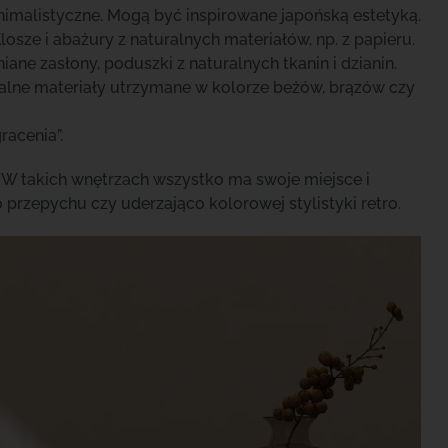
inimalistyczne. Mogą być inspirowane japońską estetyką.
osze i abażury z naturalnych materiałów, np. z papieru.
ane zasłony, poduszki z naturalnych tkanin i dzianin.
ralne materiały utrzymane w kolorze beżów, brązów czy
racenia”.
. W takich wnętrzach wszystko ma swoje miejsce i
rzepychu czy uderzająco kolorowej stylistyki retro.