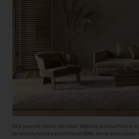
Styl japandi cieszy się coraz większą popularnością 
ze skandynawską prostotą podbiło serca wielu osób, k