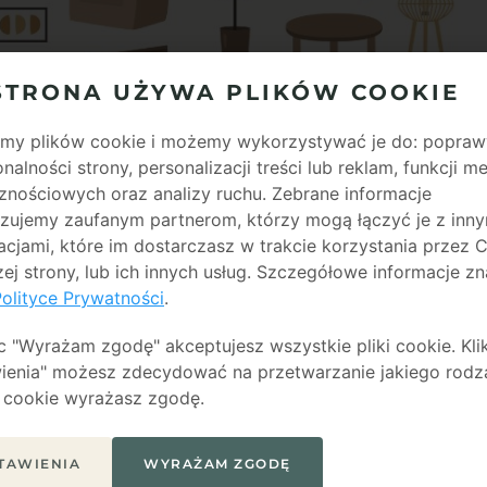
STRONA UŻYWA PLIKÓW COOKIE
y plików cookie i możemy wykorzystywać je do: popraw
onalności strony, personalizacji treści lub reklam, funkcji 
znościowych oraz analizy ruchu. Zebrane informacje
zujemy zaufanym partnerom, którzy mogą łączyć je z inny
acjami, które im dostarczasz w trakcie korzystania przez C
szej strony, lub ich innych usług. Szczegółowe informacje zn
olityce Prywatności
.
O WYRÓŻNIA?
ąc "Wyrażam zgodę" akceptujesz wszystkie pliki cookie. Kli
ienia" możesz zdecydować na przetwarzanie jakiego rodz
harmonię. W umiejętny sposób
łączy w sobie przytulność
 cookie wyrażasz zgodę.
aktyce? Sprawdź!
ędnych dekoracji, na rzecz funkcjonalnych i
TAWIENIA
WYRAŻAM ZGODĘ