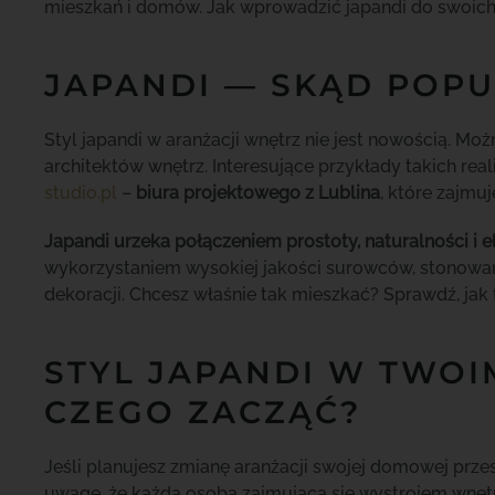
mieszkań i domów. Jak wprowadzić japandi do swoich
JAPANDI — SKĄD POPU
Styl japandi w aranżacji wnętrz nie jest nowością. M
architektów wnętrz. Interesujące przykłady takich real
studio.pl
–
biura projektowego z Lublina
, które zajmuj
Japandi urzeka połączeniem prostoty, naturalności i e
wykorzystaniem wysokiej jakości surowców, stonowan
dekoracji. Chcesz właśnie tak mieszkać? Sprawdź, jak t
STYL JAPANDI W TWO
CZEGO ZACZĄĆ?
Jeśli planujesz zmianę aranżacji swojej domowej przes
uwagę, że każda osoba zajmująca się wystrojem wnętr