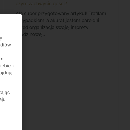
czym zachwycić gości?
Ale super przygotowany artykuł! Trafiłam
przypadkiem, a akurat jestem pare dni
przed organizacja swojej imprezy
urodzinowej…
y
mediów
mi
iebie z
ajdują
kając
aju