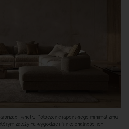
w aranżacji wnętrz. Połączenie japońskiego minimalizmu
tórym zależy na wygodzie i funkcjonalności ich