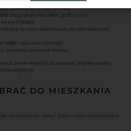
mbus, bawełna, ceramika, kamień.
iepłe brązy, oliwkowa zieleń, grafit i czerń.
ywowych liniach.
odukcji na rzecz unikatowych, ręcznie robionych
o roślin
i naturalne materiały
i, prostoty i surowych tekstur.
izować swoje wnętrze lub postawić jedynie na kilka
ńską elegancję.
BRAĆ DO MIESZKANIA
abrało wymarzonego looku? Zobacz kilka sprawdzonych