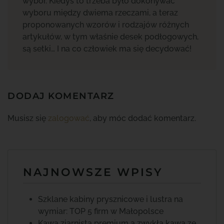
wybór. Kiedyś to trzeba było dokonywać
wyboru między dwiema rzeczami, a teraz
proponowanych wzorów i rodzajów różnych
artykułów, w tym właśnie desek podłogowych,
są setki… I na co człowiek ma się decydować!
DODAJ KOMENTARZ
Musisz się
zalogować
, aby móc dodać komentarz.
NAJNOWSZE WPISY
Szklane kabiny prysznicowe i lustra na
wymiar: TOP 5 firm w Małopolsce
Kawa ziarnista premium a zwykła kawa ze