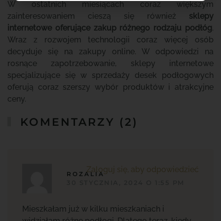
W ostatnich miesiącach coraz większym
zainteresowaniem cieszą się również
sklepy
internetowe oferujące zakup różnego rodzaju podłóg
.
Wraz z rozwojem technologii coraz więcej osób
decyduje się na zakupy online. W odpowiedzi na
rosnące zapotrzebowanie, sklepy internetowe
specjalizujące się w sprzedaży desek podłogowych
oferują coraz szerszy wybór produktów i atrakcyjne
ceny.
KOMENTARZY (2)
Zaloguj się, aby odpowiedzieć
ROZALIA
30 STYCZNIA, 2024 O 1:55 PM
Mieszkałam już w kilku mieszkaniach i
widziałam różne podłogi. Dlatego teraz, kiedy