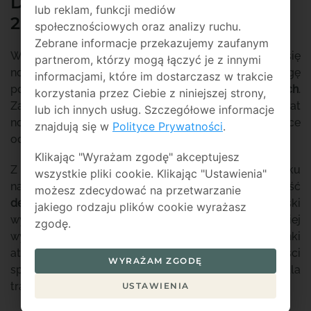
DESEK PODŁOGOWYCH W
lub reklam, funkcji mediów
2024 ROKU
społecznościowych oraz analizy ruchu.
Zebrane informacje przekazujemy zaufanym
Wraz z nadejściem 2024 roku na rynku pojawiły się
partnerom, którzy mogą łączyć je z innymi
nowe trendy i innowacje, które warto wziąć pod uwagę
informacjami, które im dostarczasz w trakcie
podczas poszukiwania
idealnych desek podłogowych
.
korzystania przez Ciebie z niniejszej strony,
Zanim podejmiesz decyzję, warto odkryć ten świat
lub ich innych usług. Szczegółowe informacje
nowości, aby znaleźć idealne drewno, spełniające
znajdują się w
Polityce Prywatności
.
oczekiwania estetyczne i funkcjonalne.
Klikając "Wyrażam zgodę" akceptujesz
Z nowości, z którymi mamy do czynienia w tym roku
wszystkie pliki cookie. Klikając "Ustawienia"
najbardziej widoczna jest wzrastająca popularność
możesz zdecydować na przetwarzanie
desek kompozytowych
. W ostatnich miesiącach deski
jakiego rodzaju plików cookie wyrażasz
wykonane z kompozytu stają się coraz częściej
zgodę.
wybierane. Ich trwałość, odporność na warunki
atmosferyczne i łatwość w utrzymaniu czystości
WYRAŻAM ZGODĘ
sprawiają, że to doskonała alternatywa dla
tradycyjnych drewnianych desek.
USTAWIENIA