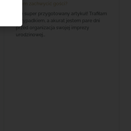
czym zachwycić gości?
Ale super przygotowany artykuł! Trafiłam
przypadkiem, a akurat jestem pare dni
przed organizacja swojej imprezy
urodzinowej…