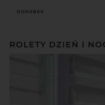
DUHABEX
Przejdź do treści głównej
ROLETY DZIEŃ I NO