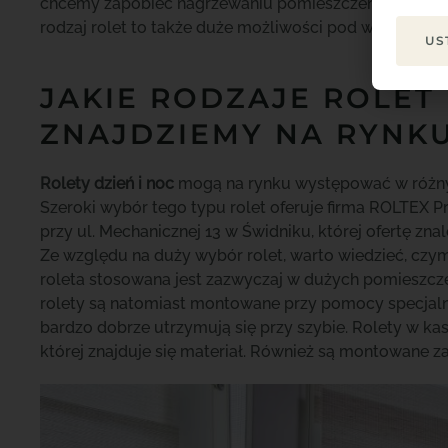
chcemy zapobiec nagrzewaniu pomieszczenia, to ustaw
rodzaj rolet to także duże możliwości pod względem 
US
JAKIE RODZAJE ROLET 
ZNAJDZIEMY NA RYNK
Rolety dzień i noc
mogą na rynku występować w różnyc
Szeroki wybór tego typu rolet oferuje firma ROLTEX Prod
przy ul. Mechanicznej 13 w Świdniku, której ofertę zna
Ze względu na duży wybór rolet, warto wiedzieć, czym
roleta stosowana jest zazwyczaj w dużych pomieszcze
rolety są natomiast montowane przy pomocy specjal
bardzo dobrze utrzymują się przy szybie. Rolety w ka
której znajduje się materiał. Również są montowane 