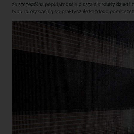
że szczególną popularnością cieszą się
rolety dzień i 
typu rolety pasują do praktycznie każdego pomieszcze