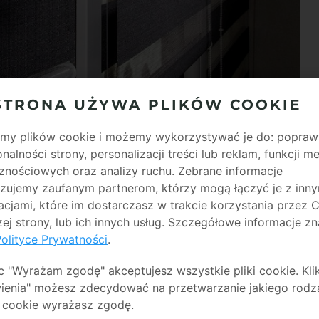
STRONA UŻYWA PLIKÓW COOKIE
y plików cookie i możemy wykorzystywać je do: popraw
onalności strony, personalizacji treści lub reklam, funkcji 
DZIEŃ I NOC?
znościowych oraz analizy ruchu. Zebrane informacje
zujemy zaufanym partnerom, którzy mogą łączyć je z inny
uż kilka ładnych lat temu. Ich charakterystycznym
acjami, które im dostarczasz w trakcie korzystania przez C
ane są z dwóch rodzajów tkaniny. Jedna z nich
szej strony, lub ich innych usług. Szczegółowe informacje zn
tło, natomiast druga ma je zatrzymywać. Dzięki
olityce Prywatności
.
gą regulować poziom dopływu światła, co daje
rolety dzień i noc
, można swobodnie regulować
ąc "Wyrażam zgodę" akceptujesz wszystkie pliki cookie. Kli
cemy naświetlić pomieszczenie, to ustawiamy roletę
ienia" możesz zdecydować na przetwarzanie jakiego rodz
 chcemy w nocy mieć trochę prywatności lub, gdy
 cookie wyrażasz zgodę.