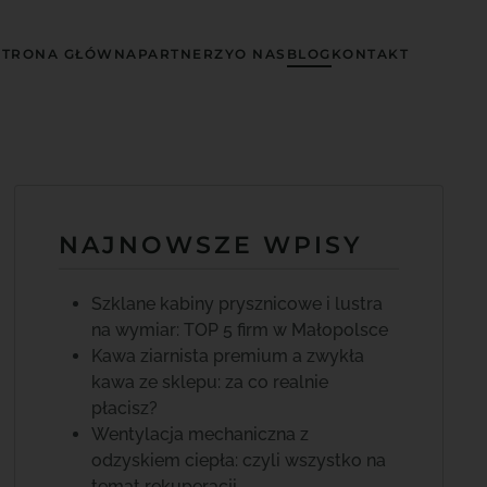
STRONA GŁÓWNA
PARTNERZY
O NAS
BLOG
KONTAKT
NAJNOWSZE WPISY
Szklane kabiny prysznicowe i lustra
na wymiar: TOP 5 firm w Małopolsce
Kawa ziarnista premium a zwykła
kawa ze sklepu: za co realnie
płacisz?
Wentylacja mechaniczna z
odzyskiem ciepła: czyli wszystko na
temat rekuperacji