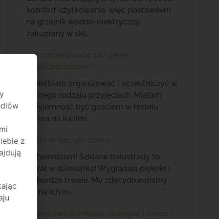
komfort użytkowania, więc postawiłem
na grzejnik wodno-elektryczny,
zakupiony w skl…
Jak zorganizować przyjęcie
okolicznościowe?
Uwielbiam organizować i uczestniczyć w
y
różnego rodzaju przyjęciach. Miałam
mediów
przyjemność być gościem w Hotelu
Estera na Kazimi…
mi
Szkło w naszym domu
iebie z
ajdują
Potwierdzam! Szklane balustrady to
strzał w dziesiątkę! Wyglądają pięknie i
są bardzo trwałe. My zdecydowaliśmy
kając
się na ich m…
aju
Imprezowe przekąski na ciepło i zimno –