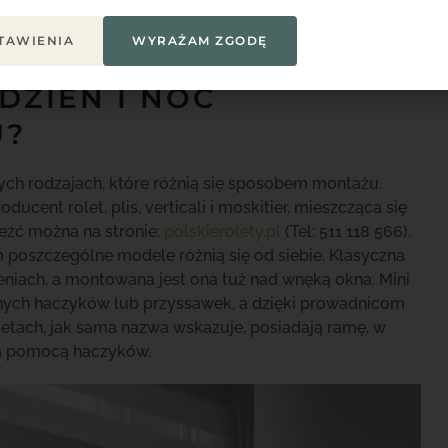
iamy roletę tak, aby nie wpuszczała światła. Taki
intensywności oświetlania pomieszczenia w dzień.
TAWIENIA
WYRAŻAM ZGODĘ
DZIEŃ I NOC
U?
h rodzajach, które różnią się sposobem montażu.
ucent rolet, plis, verticali i moskitier, mieszcząca się
leźć można na stronie:
polskierolety.pl
(Tel: 511 118 566).
 poszczególne modele różnią się od siebie. Klasyczna
niach, a montowana jest ona tuż nad wnęką okna. Mini
nych haczyków lub przyssawek, a dzięki prowadnicom
setach, jak sama nazwa wskazuje, posiadają ramę, w
za pomocą haczyków.